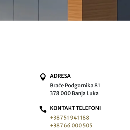
ADRESA

Braće Podgornika 81
378 000 Banja Luka
KONTAKT TELEFONI

+387 51 941 188
+387 66 000 505